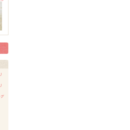
リ
リ
ング