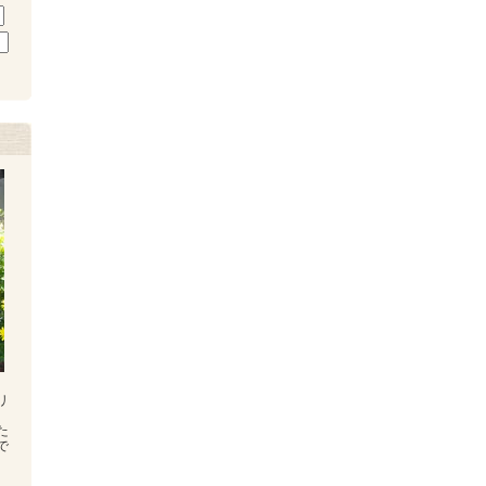
リ
た
で