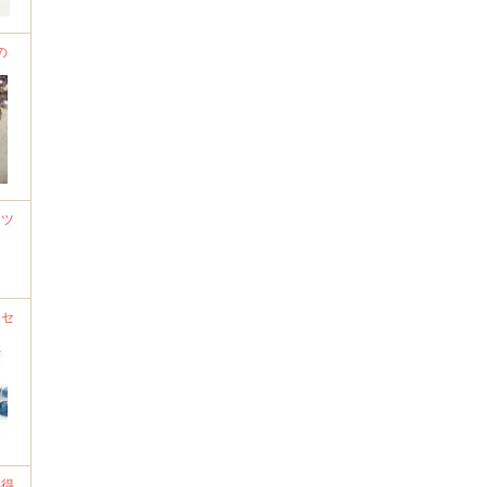
の
ーツ
クセ
い得