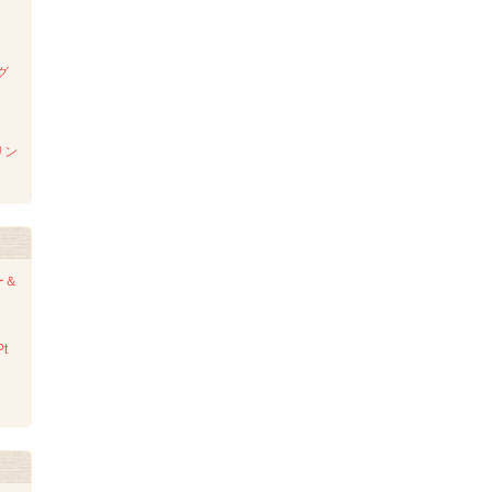
グ
リン
ー＆
t