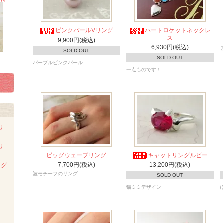
ピンクパールVリング
ハートロケットネックレ
ス
9,900円(税込)
6,930円(税込)
SOLD OUT
SOLD OUT
パープルピンクパール
一点ものです！
リ
リ
ビッグウェーブリング
キャットリングルビー
7,700円(税込)
13,200円(税込)
ング
波モチーフのリング
SOLD OUT
猫ミミデザイン