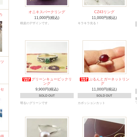
オニキスバークリング
CZ43リング
の
11,000円(税込)
11,000円(税込)
樹皮のデザインです。
キラキラ光る！
ーツ
グリーンキュービックリ
ぷるんとガーネットリン
ング
グ
クセ
9,900円(税込)
11,000円(税込)
SOLD OUT
SOLD OUT
明るいグリーンです
カボッションカット
い得