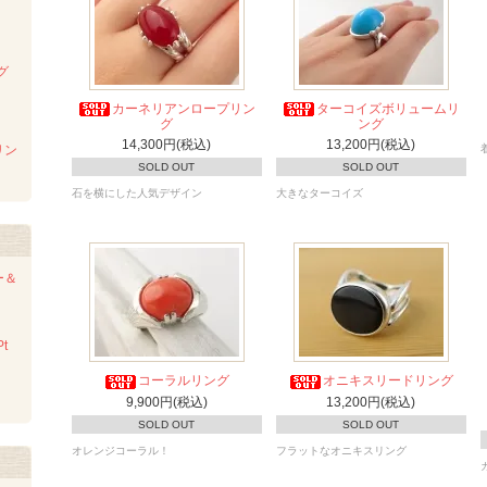
グ
カーネリアンロープリン
ターコイズボリュームリ
グ
ング
14,300円(税込)
13,200円(税込)
リン
SOLD OUT
SOLD OUT
石を横にした人気デザイン
大きなターコイズ
ー＆
t
コーラルリング
オニキスリードリング
9,900円(税込)
13,200円(税込)
SOLD OUT
SOLD OUT
オレンジコーラル！
フラットなオニキスリング