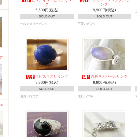
グ
ング
5,500円(税込)
9,900円(税込)
SOLD OUT
SOLD OUT
一粒チェリーピンク
可愛いピンク
ア
ラピスラズリリング
渦巻きオパールリング
9,900円(税込)
9,900円(税込)
SOLD OUT
SOLD OUT
お買い得です！
優しいブルー
&