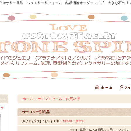
クセサリー修理 ジュエリーリフォーム 結婚指輪オーダーメイド 大きな石のリ
ホーム
サンプルセール！お買い得
＞
パク
カテゴリー別商品
[並び順を変更]
・おすすめ順
・価格順
・新着順
全 [75] 商品中 [1-42] 商品を表示しています。