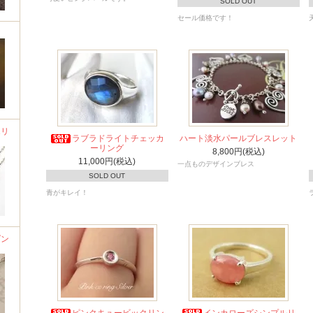
SOLD OUT
セール価格です！
ア
エリ
ラブラドライトチェッカ
ハート淡水パールブレスレット
ーリング
8,800円(税込)
11,000円(税込)
一点ものデザインブレス
SOLD OUT
青がキレイ！
ダン
ピンクキュービックリン
インカローズシンプルリ