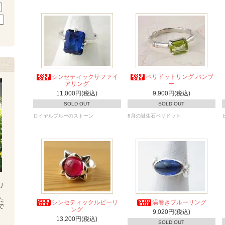
シンセティックサファイ
ペリドットリング バンブ
アリング
ー
11,000円(税込)
9,900円(税込)
SOLD OUT
SOLD OUT
ロイヤルブルーのストーン
8月の誕生石ペリドット
リ
た
シンセティックルビーリ
渦巻きブルーリング
で
ング
9,020円(税込)
13,200円(税込)
SOLD OUT