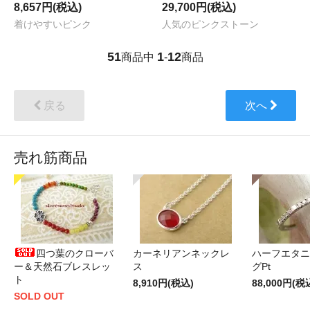
8,657円(税込)
29,700円(税込)
着けやすいピンク
人気のピンクストーン
51
1
12
商品中
-
商品
戻る
次へ
売れ筋商品
四つ葉のクローバ
カーネリアンネックレ
ハーフエタニ
ー＆天然石ブレスレッ
ス
グPt
ト
8,910円(税込)
88,000円(税
SOLD OUT