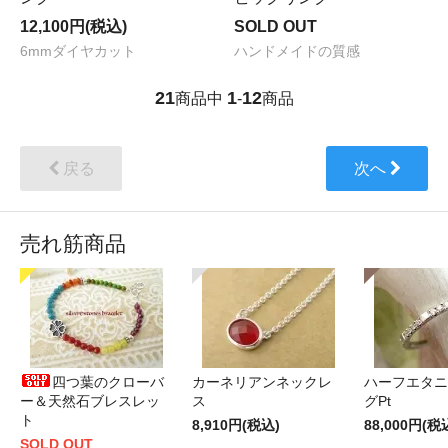
12,100円(税込)
SOLD OUT
6mmダイヤカット
ハンドメイドの質感
21
1
12
商品中
-
商品
戻る
次へ
売れ筋商品
四つ葉のクローバ
カーネリアンネックレ
ハーフエタニ
ー＆天然石ブレスレッ
ス
グPt
ト
8,910円(税込)
88,000円(税
SOLD OUT