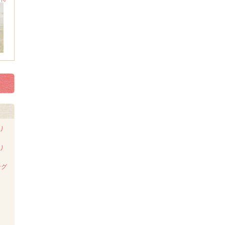
リ
リ
ング