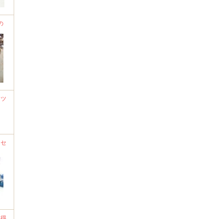
の
ーツ
クセ
い得