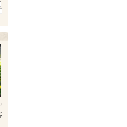
リ
た
で