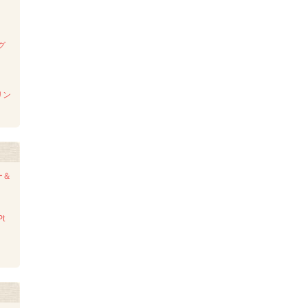
グ
リン
ー＆
t