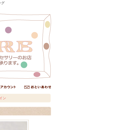
ング
イン