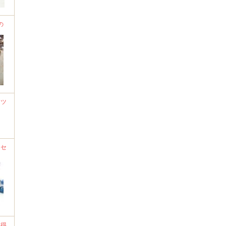
の
ーツ
クセ
い得