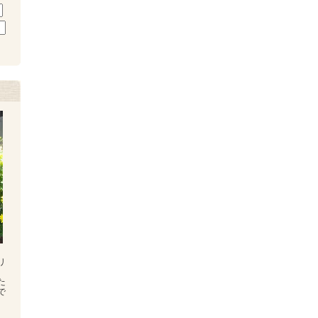
リ
た
で