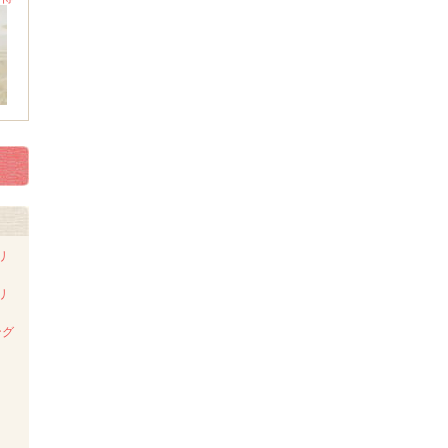
リ
リ
ング