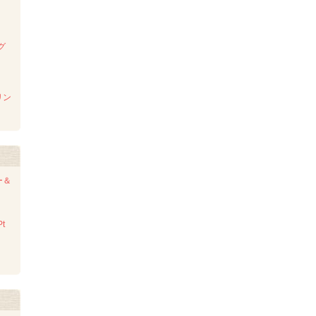
グ
リン
ー＆
t