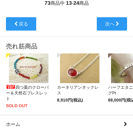
73
13
24
商品中
-
商品
戻る
次へ
売れ筋商品
四つ葉のクローバ
カーネリアンネックレ
ハーフエタニ
ー＆天然石ブレスレッ
ス
グPt
ト
8,910円(税込)
88,000円(税
SOLD OUT
ホーム